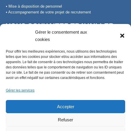
• Mise à disposition de personnel
• Accompagnement de votre projet de recrutement
VOUS SOUHAITEZ TRAVAILLER
Gérer le consentement aux
AVEC NOUS
cookies
Pour offrir les meilleures expériences, nous utilisons des technologies
NOUS CONTACTER
telles que les cookies pour stocker et/ou accéder aux informations des
appareils. Le fait de consentir à ces technologies nous permettra de traiter
des données telles que le comportement de navigation ou les ID uniques
Espace Georges Caburet
sur ce site. Le fait de ne pas consentir ou de retirer son consentement peut
10 Rue des Écoles
avoir un effet négatif sur certaines caractéristiques et fonctions.
25400 Exincourt
Tél. 03 81 32 16 61
Gérer les services
contact@travaillons-ensemble.fr
Horaires : du lundi au vendredi
Accepter
de 9h à 12h30 et 13h30 à 17h
Refuser
Retrouvez-nous sur